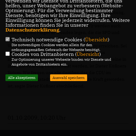
verwenden wir Dienste von Drittanbietern, die uns
helfen, unser Webangebot zu verbessern (Website-
Vertrauen ausgesprochen. Das ist für uns , so Dieter
Optmierung). Für die Verwendung bestimmter
Küßner, ein großer Ansporn aber auch eine Verpflichtung,
Dienste, benötigen wir Ihre Einwilligung. Ihre
uns weiterhin mit großem Elan für die Bürgerinnen und
Einwilligung können Sie jederzeit widerrufen. Weitere
Informationen finden Sie in unserer
Bürger der Südstadt-Bult einzusetzen. Wir werden auch
Datenschutzerklärung
.
zukünftig den Finger in Wunden legen, die die SPD und
Technisch notwendige Cookies (
Übersicht
)
Grünen hier im Stadtbezirk geschlagen haben, um
Die notwendigen Cookies werden allein für den
Verbesserungen für unsere Südstadt-Bult zu erreichen. Sei
ordnungsgemäßen Gebrauch der Webseite benötigt.
es , das Behinderte für Bezirksratssitzungen aus
Cookies von Drittanbietern (
Übersicht
)
kirchlichen Räumen gedrängt werden oder Sportvereine in
Zur Optimierung unserer Webseite binden wir Dienste und
Angebote von Drittanbietern ein.
ihrer Entwicklung ausgebremst werden, ist Dieter Küßners
Votum. Wir freuen uns alle darüber, das die CDU im
Alle akzeptieren
Auswahl speichern
Stadtbezirk Südstadt-Bult wieder stärkste Kraft geworden
ist, sagte Dieter Küßner abschließend.
01.10.2009, 10:20 Uhr