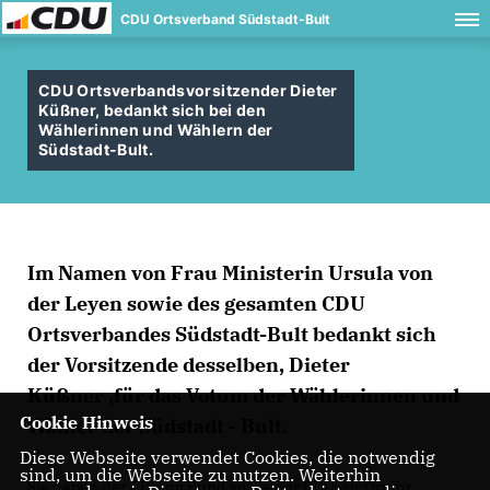
CDU Ortsverband Südstadt-Bult
CDU Ortsverbandsvorsitzender Dieter
Küßner, bedankt sich bei den
Wählerinnen und Wählern der
Südstadt-Bult.
Im Namen von Frau Ministerin Ursula von
der Leyen sowie des gesamten CDU
Ortsverbandes Südstadt-Bult bedankt sich
der Vorsitzende desselben, Dieter
Küßner ,für das Votum der Wählerinnen und
Cookie Hinweis
Wähler der Südstadt - Bult.
Diese Webseite verwendet Cookies, die notwendig
sind, um die Webseite zu nutzen. Weiterhin
Sie haben der CDU im Bund sowie der CDU vor Ort Ihr