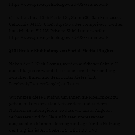
https://www.privacyshield.gov/EU-US-Framework
.
c) Twitter, Inc., 1355 Market St, Suite 900, San Francisco,
California 94103, USA;
https://twitter.com/privacy
. Twitter
hat sich dem EU-US-Privacy-Shield unterworfen,
https://www.privacyshield.gov/EU-US-Framework
.
§15 Direkte Einbindung von Social-Media-Plugins
Neben der 2-Klick-Lösung werden auf dieser Seite u.U.
auch Plugins verwendet, die eine direkte Verbindung
zwischen Ihnen und dem Drittanbieter (z.B.
Facebook/Twitter/Google) aufbauen.
Wir nutzen diese Plugins, um Ihnen die Möglichkeit zu
geben, mit den sozialen Netzwerken und anderen
Nutzern zu interagieren, so dass wir unser Angebot
verbessern und für Sie als Nutzer interessanter
ausgestalten können. Rechtsgrundlage für die Nutzung
der Plug-ins ist Art. 6 Abs. 1 S. 1 lit. f DS-GVO.