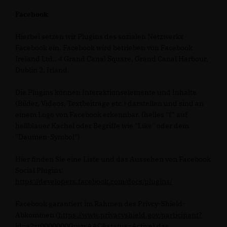
Facebook
Hierbei setzen wir Plugins des sozialen Netzwerks
Facebook ein. Facebook wird betrieben von Facebook
Ireland Ltd., 4 Grand Canal Square, Grand Canal Harbour,
Dublin 2, Irland.
Die Plugins können Interaktionselemente und Inhalte
(Bilder, Videos, Textbeiträge etc.) darstellen und sind an
einem Logo von Facebook erkennbar. (helles "f" auf
hellblauer Kachel oder Begriffe wie "Like" oder dem
"Daumen-Symbol")
Hier finden Sie eine Liste und das Aussehen von Facebook
Social Plugins:
https://developers.facebook.com/docs/plugins/
Facebook garantiert im Rahmen des Privcy-Shield-
Abkommen (
https://www.privacyshield.gov/participant?
id=a2zt0000000GnywAAC&status=Active
) das