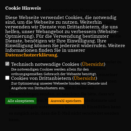
Cookie Hinweis
(1) Neben der rein informatorischen Nutzung unserer
Webseite bieten wir verschiedene Leistungen an, die Sie
Diese Webseite verwendet Cookies, die notwendig
sind, um die Webseite zu nutzen. Weiterhin
bei Interesse nutzen können. Dazu müssen Sie in der
verwenden wir Dienste von Drittanbietern, die uns
Regel personenbezogene Daten angeben, die wir zur
helfen, unser Webangebot zu verbessern (Website-
Optmierung). Für die Verwendung bestimmter
Erbringung der jeweiligen Leistung nutzen und für die die
Dienste, benötigen wir Ihre Einwilligung. Ihre
zuvor genannten Grundsätze zur Datenverarbeitung
Einwilligung können Sie jederzeit widerrufen. Weitere
gelten.
Informationen finden Sie in unserer
Datenschutzerklärung
.
Für die Kommunikation bitten wir das Kontaktformular zu
Technisch notwendige Cookies (
Übersicht
)
verwenden. Darüberhinaus finden Sie in unserem
Die notwendigen Cookies werden allein für den
ordnungsgemäßen Gebrauch der Webseite benötigt.
Internetangebot u.U. weitere E-Mail-Adressen einzelner
Cookies von Drittanbietern (
Übersicht
)
Stellen oder Personen. Auch an diese Adressen können
Zur Optimierung unserer Webseite binden wir Dienste und
Sie E-Mails senden. Möchten Sie E-Mails mit
Angebote von Drittanbietern ein.
Dateianhängen senden, so beachten Sie bitte, dass wir
nicht alle auf dem Markt verfügbaren Dateiformate und
Alle akzeptieren
Auswahl speichern
Anwendungen unterstützen können. In Einzelfällen kann
es möglich sein, dass die E-Mail nicht verarbeitet werden
kann.