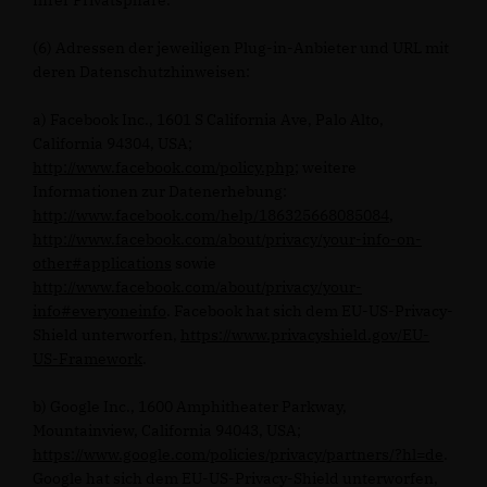
Ihrer Privatsphäre.
(6) Adressen der jeweiligen Plug-in-Anbieter und URL mit
deren Datenschutzhinweisen:
a) Facebook Inc., 1601 S California Ave, Palo Alto,
California 94304, USA;
http://www.facebook.com/policy.php
; weitere
Informationen zur Datenerhebung:
http://www.facebook.com/help/186325668085084
,
http://www.facebook.com/about/privacy/your-info-on-
other#applications
sowie
http://www.facebook.com/about/privacy/your-
info#everyoneinfo
. Facebook hat sich dem EU-US-Privacy-
Shield unterworfen,
https://www.privacyshield.gov/EU-
US-Framework
.
b) Google Inc., 1600 Amphitheater Parkway,
Mountainview, California 94043, USA;
https://www.google.com/policies/privacy/partners/?hl=de
.
Google hat sich dem EU-US-Privacy-Shield unterworfen,