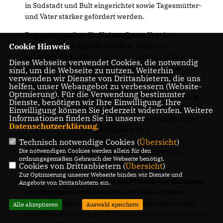
in Südstadt und Bult eingerichtet sowie Tagesmütter-
und Väter stärker gefördert werden.
Begegnungsstätte für Kultur, Sport, Vereine,
Cookie Hinweis
Initiativen und Jugend schaffen
, indem die
aufgegebene Feuerwache an der Jordanstraße in ein
Diese Webseite verwendet Cookies, die notwendig
Bürger- und Kulturzentrum umgewandelt wird.
sind, um die Webseite zu nutzen. Weiterhin
verwenden wir Dienste von Drittanbietern, die uns
helfen, unser Webangebot zu verbessern (Website-
Statt Straßen rücksichtslos einfach zu sperren,
Optmierung). Für die Verwendung bestimmter
intelligente Mobilitätskonzepte für unseren Bezirk
Dienste, benötigen wir Ihre Einwilligung. Ihre
schaffen
, indem Investitionen in das Radverkehrsnetz
Einwilligung können Sie jederzeit widerrufen. Weitere
Informationen finden Sie in unserer
um 50 Prozent erhöht, "Park and Ride"-Anlagen für
Datenschutzerklärung
.
Pendler am Stadtrand ausgebaut und
Stadtteilparkhäuser etabliert werden. Der
Technisch notwendige Cookies (
Übersicht
)
Die notwendigen Cookies werden allein für den
Schützenplatz soll bei Großveranstaltungen als
ordnungsgemäßen Gebrauch der Webseite benötigt.
Parkplatz kostenlos zur Verfügung stehen.
Cookies von Drittanbietern (
Übersicht
)
Zur Optimierung unserer Webseite binden wir Dienste und
Sicherheit und Sauberkeit auf Plätzen wie Maschsee
Angebote von Drittanbietern ein.
und Hoppenstedtwiese sowie Straßen erhöhen
,
indem der Ordnungsdienst im Stadtbezirk verstärkt
Alle akzeptieren
Auswahl speichern
zum Einsatz kommt, die Schulwegsicherheit verbessert