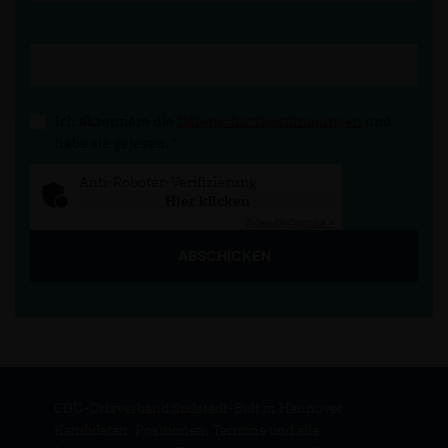
Ich akzeptiere die
Datenschutzbestimmungen
und
habe sie gelesen.
*
Anti-Roboter-Verifizierung
Hier klicken
Friendly
Captcha ⇗
ABSCHICKEN
CDU-Ortsverband Südstadt-Bult in Hannover:
Kandidaten, Positionen, Termine und alle