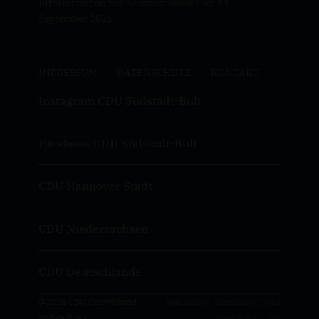
Informationen zur Kommunalwahl am 13.
September 2026.
IMPRESSUM
DATENSCHUTZ
KONTAKT
Instagram CDU Südstadt-Bult
Facebook CDU Südstadt-Bult
CDU Hannover Stadt
CDU Niedersachsen
CDU Deutschlands
@2026 CDU Ortsverband
Realisation: Sharkness Media
Südstadt-Bult
GmbH & Co. KG